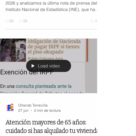
2026 y analizamos la última nota de prensa del
Instituto Nacional de Estadística (INE), que ha
publicado el indicador adelantado del Índice de
Precios de Consumo (IPC) correspondiente a
junio de 2026. 📊 Datos clave del IPC en junio de
2026 El dato más relevante es que la variación
anual del IPC se sitúa en el 3,2%, exactamente la
misma cifra que ya se registró en mayo. Por su
parte, la inflación subyacente —que excluye
alimentos n
Load video
Orlando Torrecilla
27 jun
2 min de lectura
Atención mayores de 65 años:
cuidado si has alquilado tu vivienda