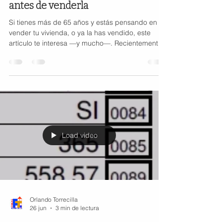
antes de venderla
Si tienes más de 65 años y estás pensando en
vender tu vivienda, o ya la has vendido, este
artículo te interesa —y mucho—. Recientemente,
se ha difundido una noticia que pone el foco en
una situación bastante común y que puede tener
consecuencias fiscales importantes: el alquiler
previo de una vivienda que se considera
habitual. El problema: alquilar tu vivienda antes
de venderla Muchas personas creen que, por el
simple hecho de haber vivido en una vivienda,
esta mantiene aut
Load video
Orlando Torrecilla
26 jun
3 min de lectura