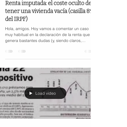
Renta imputada: el coste oculto de
tener una vivienda vacía (casilla 89
del IRPF)
Hola, amigos. Hoy vamos a comentar un caso
muy habitual en la declaración de la renta que
genera bastantes dudas (y, siendo claros,
también cierta frustración): la imputación de
rentas inmobiliarias cuando tienes una vivienda a
tu disposición. Imaginemos una situación
concreta. Una persona es propietaria de un
tercio de una vivienda. Es decir, no tiene el 100%
del pleno dominio, sino solo una participación del
33%. Además, esa vivienda no está alquilada,
simplemente está a su
Load video