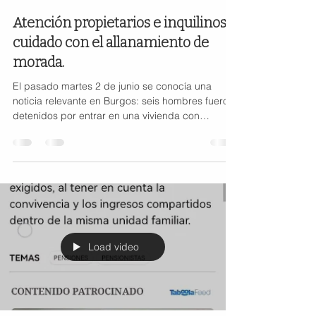
Atención propietarios e inquilinos:
cuidado con el allanamiento de
morada.
El pasado martes 2 de junio se conocía una
noticia relevante en Burgos: seis hombres fueron
detenidos por entrar en una vivienda con
inquilinas dentro y amenazarlas. Un suceso grave
que pone sobre la mesa una cuestión jurídica
fundamental que tanto propietarios como
inquilinos deben tener muy clara. Conviene
recordar que, aunque una vivienda sea
propiedad de una persona, cuando está
alquilada se convierte en el domicilio del
inquilino. Y como tal, está protegido por la Consti
Load video