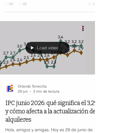
no es casualidad. La situación actual del
mercado está generando un caldo de cultivo
perfecto para el fraude. Estafas cada vez más
sofisticadas Según alertan agentes inmobiliarios,
policía y abogados, los fraudes en el sector
inmobiliario no solo han aumentado, sino que
además son cada vez más elaborad
Load video
Orlando Torrecilla
29 jun
2 min de lectura
IPC junio 2026: qué significa el 3,2%
y cómo afecta a la actualización de
alquileres
Hola, amigos y amigas. Hoy es 29 de junio de