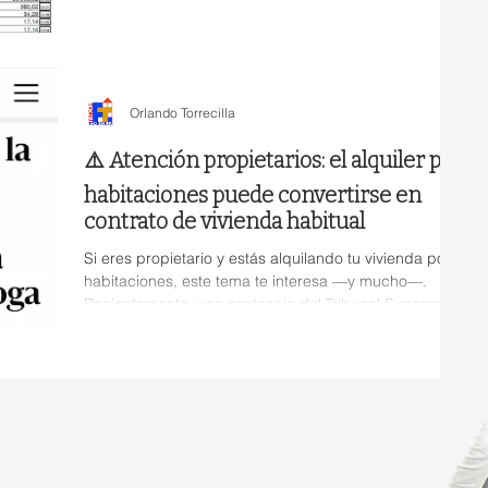
habituales es cómo declarar correctamente los
ingresos por alquiler de una vivienda. En este artículo
te explico un caso práctico real, paso a paso, para
que entiendas cómo se calcula el rendimiento y qué
gastos puedes deducir. 🧾 Caso práctico Partimos del
Orlando Torrecilla
siguiente escenario: Vivienda e
⚠️ Atención propietarios: el alquiler por
habitaciones puede convertirse en
contrato de vivienda habitual
Si eres propietario y estás alquilando tu vivienda por
habitaciones, este tema te interesa —y mucho—.
Recientemente, una sentencia del Tribunal Supremo
ha abierto la puerta a un cambio importante en cómo
se interpretan este tipo de contratos. Aunque todavía
no crea doctrina consolidada, marca un precedente
claro que conviene tener muy en cuenta. 🏠 ¿Dónde
está el problema? La Ley de Arrendamientos Urbanos
(LAU) distingue entre: Arrendamiento de vivienda
habitual (“uso viviend