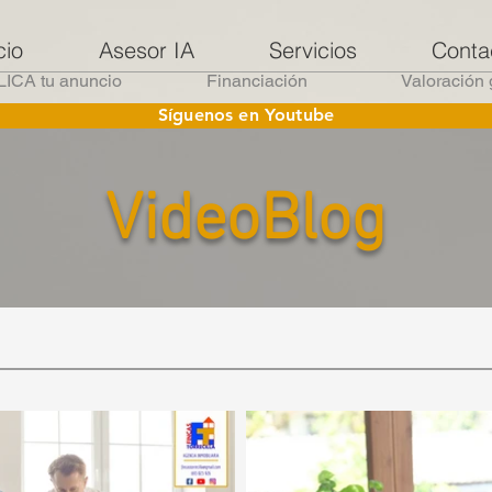
cio
Asesor IA
Servicios
Conta
ICA tu anuncio
Financiación
Valoración 
Síguenos en Youtube
VideoBlog