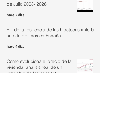
de Julio 2008- 2026
hace 2 días
Fin de la resiliencia de las hipotecas ante la
subida de tipos en España
hace 4 días
Cómo evoluciona el precio de la
vivienda: análisis real de un
inmueble de los años 50
1 ago
Actualizar renta con IRAV Junio
2026: 2,44%
31 jul
¿Es legal vivir en un loft registrado
como oficina si aún no tiene el
cambio de uso?