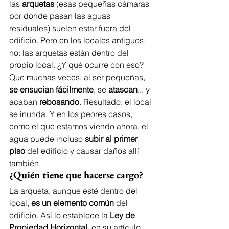
las 
arquetas
 (esas pequeñas cámaras 
por donde pasan las aguas 
residuales) suelen estar fuera del 
edificio. Pero en los locales antiguos, 
no: las arquetas están dentro del 
propio local. ¿Y qué ocurre con eso? 
Que muchas veces, al ser pequeñas, 
se ensucian fácilmente
, se 
atascan
... y 
acaban 
rebosando
. Resultado: el local 
se inunda. Y en los peores casos, 
como el que estamos viendo ahora, el 
agua puede incluso 
subir al primer 
piso
 del edificio y causar daños allí 
también.
¿Quién tiene que hacerse cargo?
La arqueta, aunque esté dentro del 
local, 
es un elemento común
 del 
edificio. Así lo establece la 
Ley de 
Propiedad Horizontal
, en su artículo 