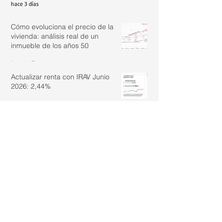
hace 3 días
Cómo evoluciona el precio de la
vivienda: análisis real de un
inmueble de los años 50
hace 6 días
Actualizar renta con IRAV Junio
2026: 2,44%
hace 7 días
¿Es legal vivir en un loft registrado
como oficina si aún no tiene el
cambio de uso?
30 jul
La importancia de los datos reales
en la valoración inmobiliaria
29 jul