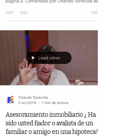
página 5. Comentado por Orlando Torrecilla de
www.fincast
Load video
Orlando Torrecilla
2 oct 2019
1 min de lectura
Asesoramiento inmobiliario ¿ Ha
sido usted fiador o avalista de un
familiar o amigo en una hipoteca?