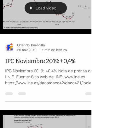
Load video
Orlando Torrecilla
28 nov 2019
1 min de lectura
IPC Noviembre 2019: +0,4%
IPC Noviembre 2019: +0,4% Nota de prensa del
I.N.E. Fuente: Sitio web del INE: www.ine.es
https://www.ine.es/daco/daco42/daco421/ipcia11
19.p