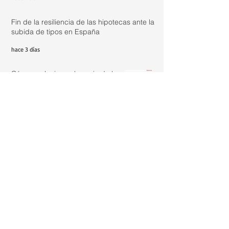
Fin de la resiliencia de las hipotecas ante la
subida de tipos en España
hace 3 días
Cómo evoluciona el precio de la
vivienda: análisis real de un
inmueble de los años 50
hace 6 días
Actualizar renta con IRAV Junio
2026: 2,44%
31 jul
¿Es legal vivir en un loft registrado
como oficina si aún no tiene el
cambio de uso?
30 jul
La importancia de los datos reales