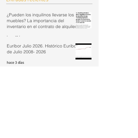
¿Pueden los inquilinos llevarse los
muebles? La importancia del
inventario en el contrato de alquiler.
hace 12 horas
Euríbor Julio 2026. Histórico Euribor
de Julio 2008- 2026
hace 3 días
Fin de la resiliencia de las hipotecas ante la
subida de tipos en España
hace 5 días
Cómo evoluciona el precio de la
vivienda: análisis real de un
inmueble de los años 50
1 ago