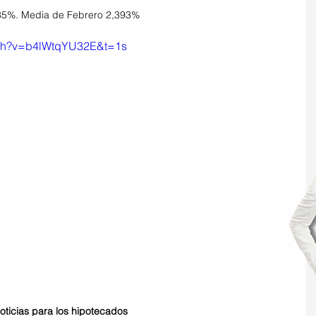
,35%. Media de Febrero 2,393%
tch?v=b4lWtqYU32E&t=1s
oticias para los hipotecados