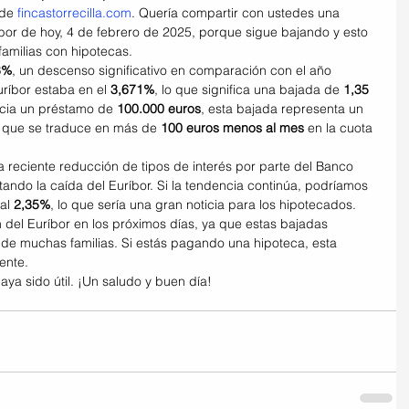
de 
fincastorrecilla.com
. Quería compartir con ustedes una 
íbor de hoy, 4 de febrero de 2025, porque sigue bajando y esto 
amilias con hipotecas.
3%
, un descenso significativo en comparación con el año 
ríbor estaba en el 
3,671%
, lo que significa una bajada de 
1,35 
cia un préstamo de 
100.000 euros
, esta bajada representa un 
o que se traduce en más de 
100 euros menos al mes
 en la cuota 
a reciente reducción de tipos de interés por parte del Banco 
itando la caída del Euríbor. Si la tendencia continúa, podríamos 
al 
2,35%
, lo que sería una gran noticia para los hipotecados.
 del Euríbor en los próximos días, ya que estas bajadas 
a de muchas familias. Si estás pagando una hipoteca, esta 
ente.
aya sido útil. ¡Un saludo y buen día!