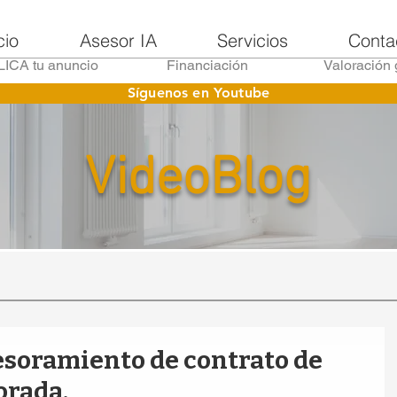
cio
Asesor IA
Servicios
Conta
ICA tu anuncio
Financiación
Valoración 
Síguenos en Youtube
VideoBlog
esoramiento de contrato de
orada.