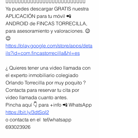
👆🏼👆🏼👆🏼👆🏼👆🏼👆🏼👆🏼👆🏼👆🏼👆🏼👆🏼👆🏼👆🏼
Ya puedes descargar GRATIS nuestra 
APLICACIÓN para tu móvil 📲 
ANDROID de FINCAS TORRECILLA, 
para asesoramiento y valoraciones. 😉
😉
https://play.google.com/store/apps/deta
ils?id=com.fincastorrecilla&hl=es
¿ Quieres tener una video llamada con 
el experto inmobiliario colegiado 
Orlando Torrecilla por muy poquito ?
Contacta para reservar tu cita por 
video llamada cuanto antes.
Pincha aquí 👇 para +info 📲 WhatsApp 
https://bit.ly/3dtSqI2
o contacta en el  tef/whatsapp 
693023926