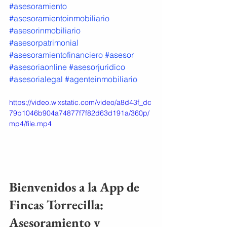
#asesoramiento
#asesoramientoinmobiliario
#asesorinmobiliario
#asesorpatrimonial
#asesoramientofinanciero
#asesor
#asesoriaonline
#asesorjuridico
#asesorialegal
#agenteinmobiliario
https://video.wixstatic.com/video/a8d43f_dc
79b1046b904a74877f7f82d63d191a/360p/
mp4/file.mp4
Bienvenidos a la App de 
Fincas Torrecilla: 
Asesoramiento y 