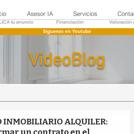
cio
Asesor IA
Servicios
Conta
ICA tu anuncio
Financiación
Valoración 
Síguenos en Youtube
VideoBlog
INMOBILIARIO ALQUILER:
rmar un contrato en el