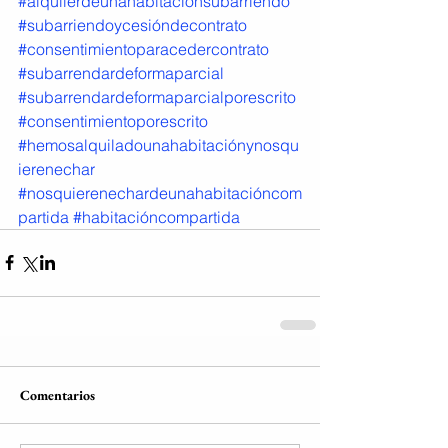
#alquilerdeunahabitaciónsubarriendo
#subarriendoycesióndecontrato
#consentimientoparacedercontrato
#subarrendardeformaparcial
#subarrendardeformaparcialporescrito
#consentimientoporescrito
#hemosalquiladounahabitaciónynosqu
ierenechar
#nosquierenechardeunahabitacióncom
partida
#habitacióncompartida
Comentarios