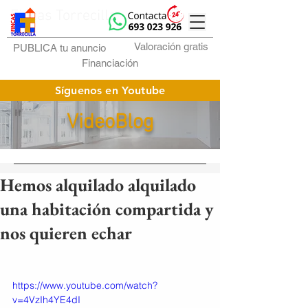
Fincas Torrecilla
Valoración gratis
PUBLICA tu anuncio
Financiación
Síguenos en Youtube
VideoBlog
Hemos alquilado alquilado
una habitación compartida y
nos quieren echar
https://www.youtube.com/watch?
v=4VzIh4YE4dI