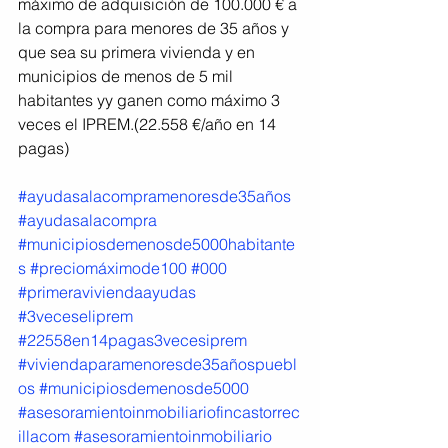
máximo de adquisición de 100.000 € a 
la compra para menores de 35 años y 
que sea su primera vivienda y en 
municipios de menos de 5 mil 
habitantes yy ganen como máximo 3 
veces el IPREM.(22.558 €/año en 14 
pagas)
#ayudasalacompramenoresde35años
#ayudasalacompra
#municipiosdemenosde5000habitante
s
#preciomáximode100
#000
#primeraviviendaayudas
#3veceseliprem
#22558en14pagas3vecesiprem
#viviendaparamenoresde35añospuebl
os
#municipiosdemenosde5000
#asesoramientoinmobiliariofincastorrec
illacom
#asesoramientoinmobiliario