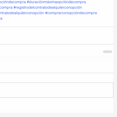
opcióndecompra
#duraciónmáximaopcióndecompra
ecompra
#registrodelcontratodealquilerconopción
ntratodealquilerconopción
#comprarconopcióndecompra
ra