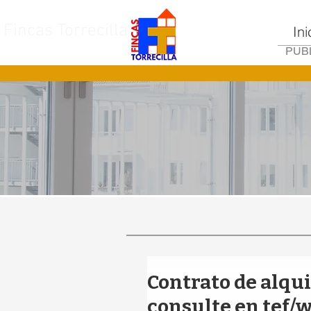
Fincas Torrecilla
Ini
PUBL
Contrato de alqui
consulte en tef/