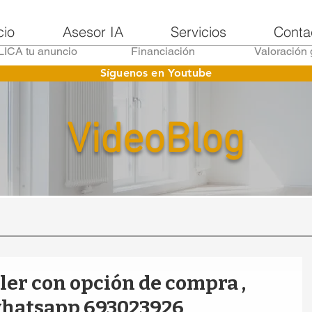
cio
Asesor IA
Servicios
Conta
ICA tu anuncio
Financiación
Valoración 
Síguenos en Youtube
VideoBlog
ler con opción de compra ,
whatsapp 693023926