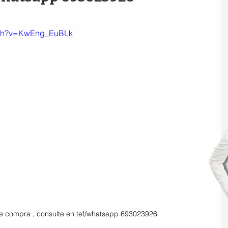
atch?v=KwEng_EuBLk
de compra , consulte en tef/whatsapp 693023926