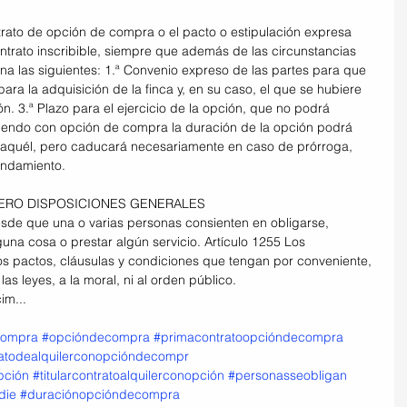
ntrato de opción de compra o el pacto o estipulación expresa 
ntrato inscribible, siempre que además de las circunstancias 
úna las siguientes: 1.ª Convenio expreso de las partes para que 
para la adquisición de la finca y, en su caso, el que se hubiere 
. 3.ª Plazo para el ejercicio de la opción, que no podrá 
riendo con opción de compra la duración de la opción podrá 
de aquél, pero caducará necesariamente en caso de prórroga, 
rendamiento.
RIMERO DISPOSICIONES GENERALES
desde que una o varias personas consienten en obligarse, 
guna cosa o prestar algún servicio. Artículo 1255 Los 
os pactos, cláusulas y condiciones que tengan por conveniente, 
as leyes, a la moral, ni al orden público.
im...
compra
#opcióndecompra
#primacontratoopcióndecompra
atodealquilerconopcióndecompr
pción
#titularcontratoalquilerconopción
#personasseobligan
die
#duraciónopcióndecompra