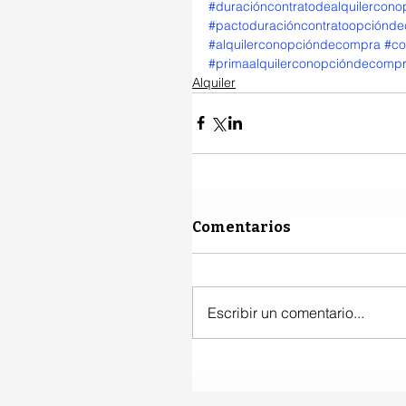
#duracióncontratodealquilercon
#pactoduracióncontratoopciónd
#alquilerconopcióndecompra
#co
#primaalquilerconopcióndecomp
Alquiler
Comentarios
Escribir un comentario...