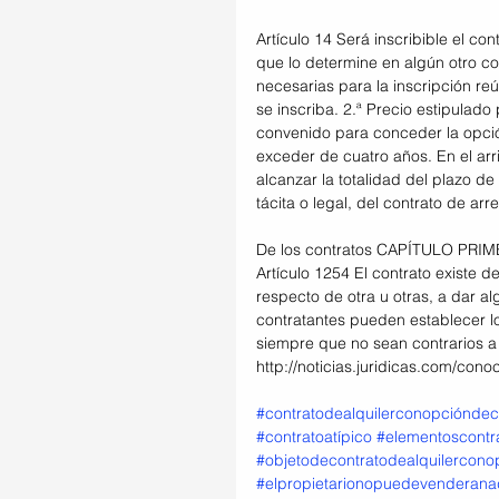
Artículo 14 Será inscribible el co
que lo determine en algún otro co
necesarias para la inscripción re
se inscriba. 2.ª Precio estipulado 
convenido para conceder la opción
exceder de cuatro años. En el ar
alcanzar la totalidad del plazo 
tácita o legal, del contrato de ar
De los contratos CAPÍTULO P
Artículo 1254 El contrato existe 
respecto de otra u otras, a dar al
contratantes pueden establecer l
siempre que no sean contrarios a l
http://noticias.juridicas.com/conoc
#contratodealquilerconopciónde
#contratoatípico
#elementoscontr
#objetodecontratodealquilercono
#elpropietarionopuedevenderana