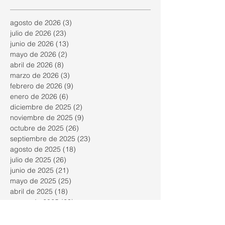
años 50
cambio
n
de uso?
inmobilia
agosto de 2026
(3)
3 entradas
ria
julio de 2026
(23)
23 entradas
junio de 2026
(13)
13 entradas
mayo de 2026
(2)
2 entradas
abril de 2026
(8)
8 entradas
marzo de 2026
(3)
3 entradas
febrero de 2026
(9)
9 entradas
enero de 2026
(6)
6 entradas
diciembre de 2025
(2)
2 entradas
noviembre de 2025
(9)
9 entradas
octubre de 2025
(26)
26 entradas
septiembre de 2025
(23)
23 entradas
agosto de 2025
(18)
18 entradas
julio de 2025
(26)
26 entradas
junio de 2025
(21)
21 entradas
mayo de 2025
(25)
25 entradas
abril de 2025
(18)
18 entradas
marzo de 2025
(23)
23 entradas
febrero de 2025
(24)
24 entradas
enero de 2025
(22)
22 entradas