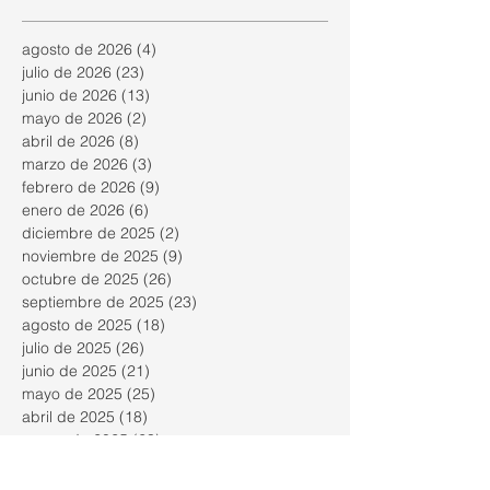
o en el
real de
cambio
contrato
un
de uso?
agosto de 2026
(4)
4 entradas
de
inmueble
julio de 2026
(23)
23 entradas
alquiler.
de los
junio de 2026
(13)
13 entradas
años 50
mayo de 2026
(2)
2 entradas
abril de 2026
(8)
8 entradas
marzo de 2026
(3)
3 entradas
febrero de 2026
(9)
9 entradas
enero de 2026
(6)
6 entradas
diciembre de 2025
(2)
2 entradas
noviembre de 2025
(9)
9 entradas
octubre de 2025
(26)
26 entradas
septiembre de 2025
(23)
23 entradas
agosto de 2025
(18)
18 entradas
julio de 2025
(26)
26 entradas
junio de 2025
(21)
21 entradas
mayo de 2025
(25)
25 entradas
abril de 2025
(18)
18 entradas
marzo de 2025
(23)
23 entradas
febrero de 2025
(24)
24 entradas
enero de 2025
(22)
22 entradas