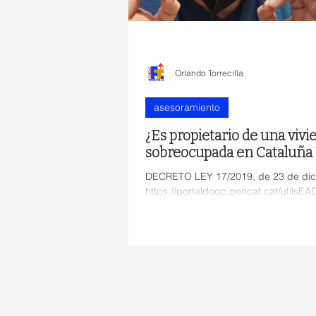
Orlando Torrecilla
asesoramiento
¿Es propietario de una viv
sobreocupada en Cataluña 
DECRETO LEY 17/2019, de 23 de dicie
https://portaldogc.gencat.cat/utilsE