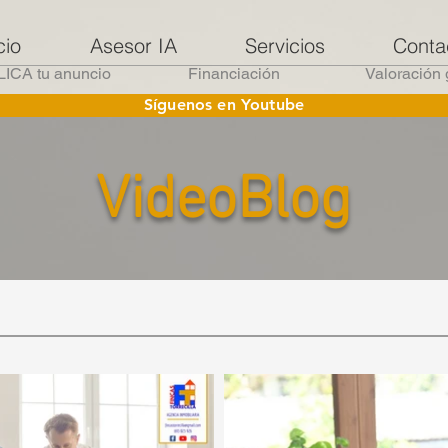
cio
Asesor IA
Servicios
Conta
ICA tu anuncio
Financiación
Valoración 
Síguenos en Youtube
VideoBlog