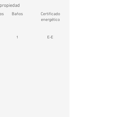
 propiedad
ios
Baños
Certificado
energético
1
E-E