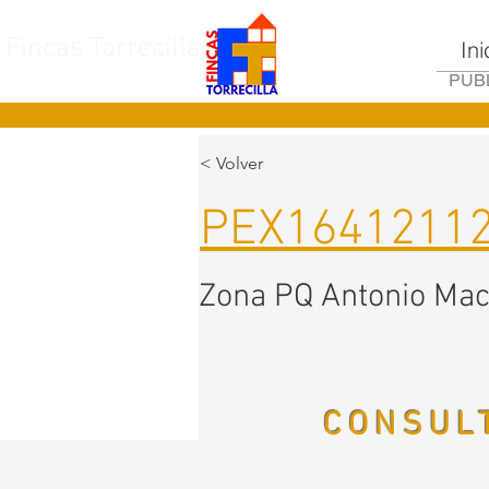
Fincas Torrecilla
Ini
PUBL
< Volver
PEX1641211
Zona PQ Antonio Ma
CONSULT