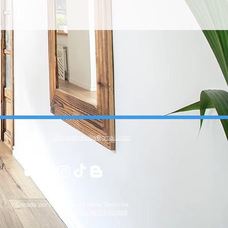
fincastorrecilla@gmail.com
id
Creada por Inmobiliaria Fincas Torrecilla
Política
de Privacidad