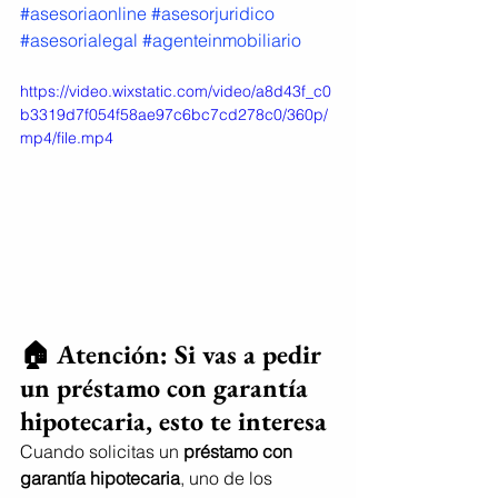
#asesoriaonline
#asesorjuridico
#asesorialegal
#agenteinmobiliario
https://video.wixstatic.com/video/a8d43f_c0
b3319d7f054f58ae97c6bc7cd278c0/360p/
mp4/file.mp4
🏠 Atención: Si vas a pedir 
un préstamo con garantía 
hipotecaria, esto te interesa
Cuando solicitas un 
préstamo con 
garantía hipotecaria
, uno de los 