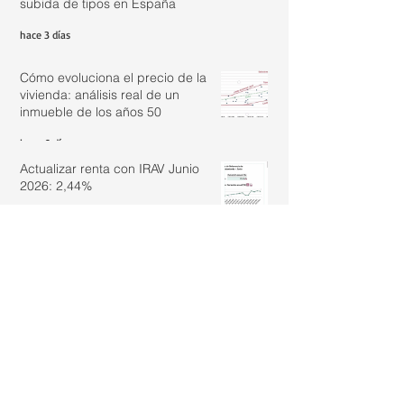
subida de tipos en España
hace 3 días
Cómo evoluciona el precio de la
vivienda: análisis real de un
inmueble de los años 50
hace 6 días
Actualizar renta con IRAV Junio
2026: 2,44%
31 jul
¿Es legal vivir en un loft registrado
como oficina si aún no tiene el
cambio de uso?
30 jul
La importancia de los datos reales
en la valoración inmobiliaria
29 jul