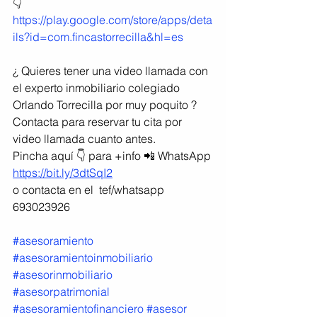
👇
https://play.google.com/store/apps/deta
ils?id=com.fincastorrecilla&hl=es
¿ Quieres tener una video llamada con 
el experto inmobiliario colegiado 
Orlando Torrecilla por muy poquito ?
Contacta para reservar tu cita por 
video llamada cuanto antes.
Pincha aquí 👇 para +info 📲 WhatsApp 
https://bit.ly/3dtSqI2
o contacta en el  tef/whatsapp 
693023926
#asesoramiento
#asesoramientoinmobiliario
#asesorinmobiliario
#asesorpatrimonial
#asesoramientofinanciero
#asesor