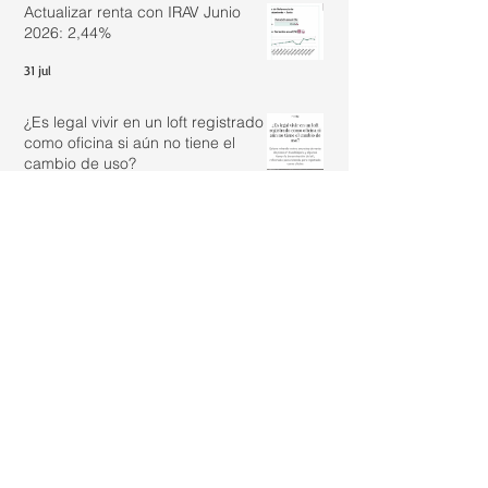
Actualizar renta con IRAV Junio
2026: 2,44%
31 jul
¿Es legal vivir en un loft registrado
como oficina si aún no tiene el
cambio de uso?
30 jul
Archivo
agosto de 2026
(4)
4 entradas
julio de 2026
(23)
23 entradas
junio de 2026
(13)
13 entradas
mayo de 2026
(2)
2 entradas
abril de 2026
(8)
8 entradas
marzo de 2026
(3)
3 entradas
febrero de 2026
(9)
9 entradas
enero de 2026
(6)
6 entradas