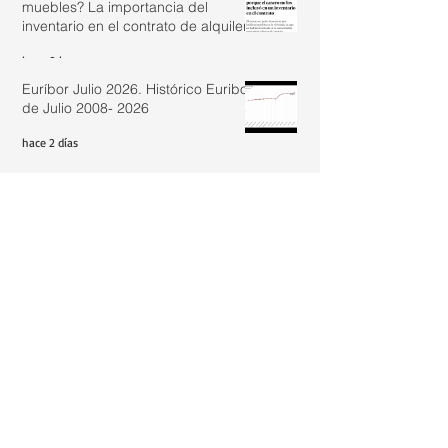
muebles? La importancia del
inventario en el contrato de alquiler.
hace 9 horas
Euríbor Julio 2026. Histórico Euribor
de Julio 2008- 2026
hace 2 días
Fin de la resiliencia de las hipotecas ante la
subida de tipos en España
hace 4 días
Cómo evoluciona el precio de la
vivienda: análisis real de un
inmueble de los años 50
1 ago
Actualizar renta con IRAV Junio
2026: 2,44%
31 jul