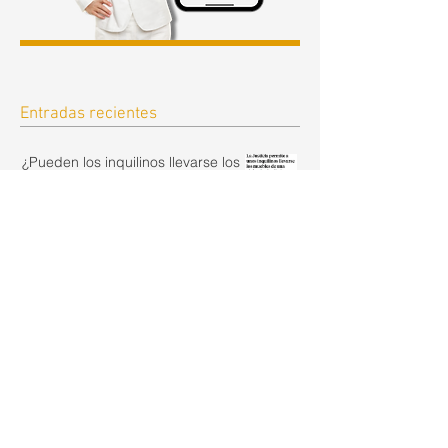
Entradas recientes
¿Pueden los inquilinos llevarse los
muebles? La importancia del
inventario en el contrato de alquiler.
hace 7 horas
Euríbor Julio 2026. Histórico Euribor
de Julio 2008- 2026
hace 2 días
Fin de la resiliencia de las hipotecas ante la
subida de tipos en España
hace 4 días