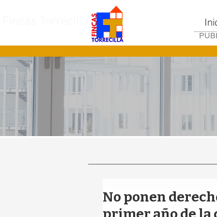
Fincas Torrecilla
Ini
PUBL
No ponen derecho
primer año de la 