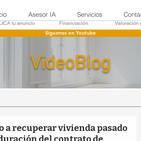
cio
Asesor IA
Servicios
Conta
ICA tu anuncio
Financiación
Valoración 
Síguenos en Youtube
VideoBlog
 a recuperar vivienda pasado
duración del contrato de