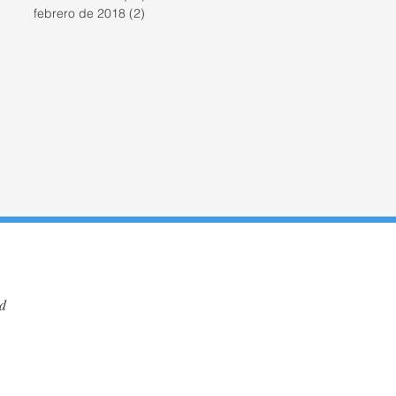
febrero de 2018
(2)
2 entradas
fincastorrecilla@gmail.com
id
Creada por Inmobiliaria Fincas Torrecilla
Política
de Privacidad