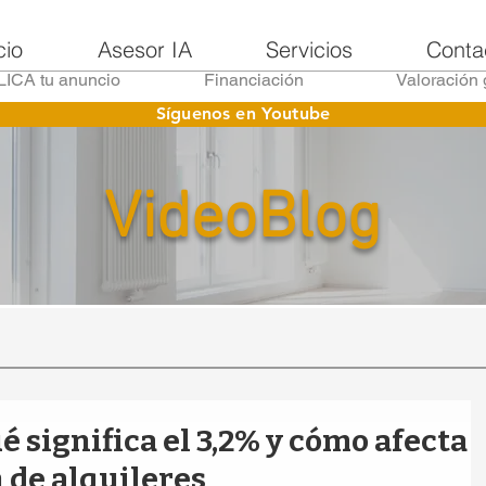
cio
Asesor IA
Servicios
Conta
ICA tu anuncio
Financiación
Valoración 
Síguenos en Youtube
VideoBlog
é significa el 3,2% y cómo afecta
n de alquileres