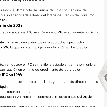
izamos la última nota de prensa del Instituto Nacional de 
ado el indicador adelantado del Índice de Precios de Consumo 
2026.
unio de 2026
riación anual del IPC se sitúa en el 
3,2%
, exactamente la misma 
nte
 —que excluye alimentos no elaborados y productos 
 
2,9%
, lo que indica una ligera moderación en los precios 
te, vemos que el IPC se mantiene estable entre mayo y junio en 
tabilización en el ritmo de crecimiento de los precios.
 IPC vs IRAV
nte para propietarios e inquilinos, ya que afecta directamente a 
lquiler
.
bes tener en cuenta:
para actualizar rentas en contratos firmados 
antes del 26 de 
 entrada en vigor de la Ley de Vivienda, se establece un nuevo 