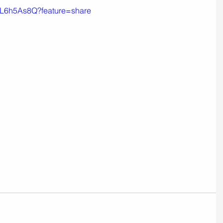
o_L6h5As8Q?feature=share