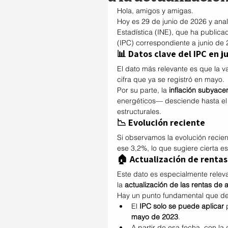
Hola, amigos y amigas.
Hoy es 29 de junio de 2026 y anal
Estadística (INE), que ha public
(IPC) correspondiente a junio de 
📊 Datos clave del IPC en j
El dato más relevante es que la va
cifra que ya se registró en mayo.
Por su parte, la 
inflación subyace
energéticos— desciende hasta el
estructurales.
📉 Evolución reciente
Si observamos la evolución recien
ese 3,2%, lo que sugiere cierta es
🏠 Actualización de rentas:
Este dato es especialmente releva
la 
actualización de las rentas de a
Hay un punto fundamental que de
El 
IPC solo se puede aplicar
 
mayo de 2023
.
A partir de esa fecha, con la