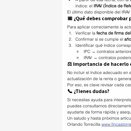
índice: el 
IRAV (Índice de Ref
El último dato disponible del IRA
📅 ¿Qué debes comprobar p
Para aplicar correctamente la act
Verificar la 
fecha de firma del
Confirmar si se cumple el 
año
Identificar qué índice corres
IPC → contratos anterior
IRAV → contratos posteri
⚖️ Importancia de hacerlo
No incluir el índice adecuado en e
actualización de la renta o genera
Por eso, es clave revisar cada ca
📞 ¿Tienes dudas?
Si necesitas ayuda para interpret
puedes consultarnos directament
ayudarte de forma rápida y asequ
Un saludo y hasta próximos artícu
Orlando Torrecilla 
www.fincastorre