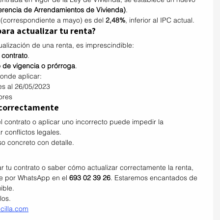
erencia de Arrendamientos de Vivienda)
.
V (correspondiente a mayo) es del 
2,48%
, inferior al IPC actual.
ara actualizar tu renta?
ualización de una renta, es imprescindible:
 contrato
.
 de vigencia o prórroga
.
ponde aplicar:
es al 26/05/2023
ores
 correctamente
l contrato o aplicar uno incorrecto puede impedir la 
r conflictos legales.
so concreto con detalle.
ar tu contrato o saber cómo actualizar correctamente la renta, 
e por WhatsApp en el 
693 02 39 26
. Estaremos encantados de 
ible.
los.
cilla.com