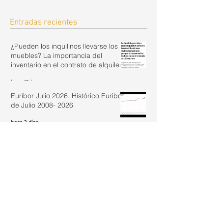
Entradas recientes
¿Pueden los inquilinos llevarse los
muebles? La importancia del
inventario en el contrato de alquiler.
hace 13 horas
Euríbor Julio 2026. Histórico Euribor
de Julio 2008- 2026
hace 3 días
Fin de la resiliencia de las hipotecas ante la
subida de tipos en España
hace 5 días
Cómo evoluciona el precio de la
vivienda: análisis real de un
inmueble de los años 50