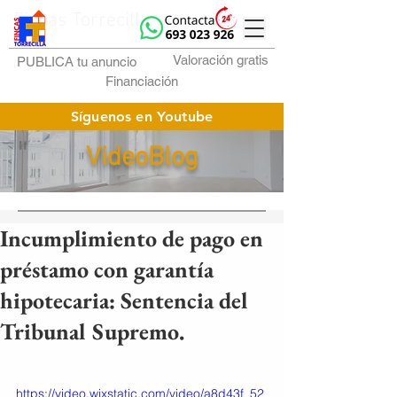
Fincas Torrecilla
Valoración gratis
PUBLICA tu anuncio
Financiación
Síguenos en Youtube
VideoBlog
Incumplimiento de pago en
préstamo con garantía
hipotecaria: Sentencia del
Tribunal Supremo.
https://video.wixstatic.com/video/a8d43f_52