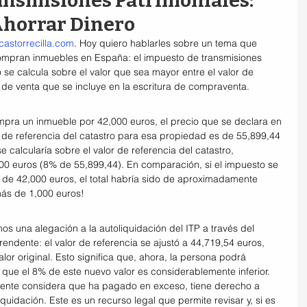
nsmisiones Patrimoniales: 
Ahorrar Dinero
ncastorrecilla.com
. Hoy quiero hablarles sobre un tema que 
mpran inmuebles en España: el impuesto de transmisiones 
 se calcula sobre el valor que sea mayor entre el valor de 
o de venta que se incluye en la escritura de compraventa.
ra un inmueble por 42,000 euros, el precio que se declara en 
or de referencia del catastro para esa propiedad es de 55,899,44 
e calcularía sobre el valor de referencia del catastro, 
00 euros (8% de 55,899,44). En comparación, si el impuesto se 
 de 42,000 euros, el total habría sido de aproximadamente 
más de 1,000 euros!
os una alegación a la autoliquidación del ITP a través del 
endente: el valor de referencia se ajustó a 44,719,54 euros, 
or original. Esto significa que, ahora, la persona podrá 
que el 8% de este nuevo valor es considerablemente inferior.
yente considera que ha pagado en exceso, tiene derecho a 
iquidación. Este es un recurso legal que permite revisar y, si es 