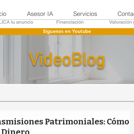
cio
Asesor IA
Servicios
Conta
ICA tu anuncio
Financiación
Valoración 
Síguenos en Youtube
VideoBlog
nsmisiones Patrimoniales: Cómo
 Dinero