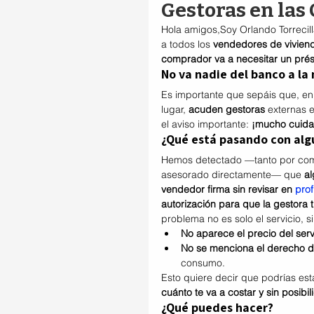
Gestoras en las
Hola amigos,Soy Orlando Torrecill
a todos los 
vendedores de vivien
comprador va a necesitar un pré
No va nadie del banco a la
Es importante que sepáis que, en
lugar, 
acuden gestoras
 externas 
el aviso importante: 
¡mucho cuidad
¿Qué está pasando con alg
Hemos detectado —tanto por come
asesorado directamente— que 
al
vendedor firma sin revisar en 
pro
autorización para que la gestora t
problema no es solo el servicio, s
No aparece el precio del serv
No se menciona el derecho de
consumo.
Esto quiere decir que podrías es
cuánto te va a costar y sin posibi
¿Qué puedes hacer?