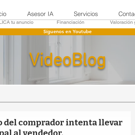
cio
Asesor IA
Servicios
Conta
ICA tu anuncio
Financiación
Valoración 
Síguenos en Youtube
VideoBlog
o del comprador intenta llevar
pal al vendedor.