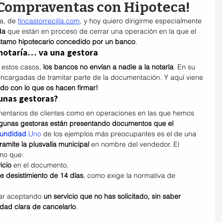
 Compraventas con Hipoteca!
a, de 
fincastorrecilla.com
, y hoy quiero dirigirme especialmente 
da
 que están en proceso de cerrar una operación en la que el 
stamo hipotecario concedido por un banco
.
 notaría… va una gestora
 estos casos, 
los bancos no envían a nadie a la notaría
. En su 
encargadas de tramitar parte de la documentación. Y aquí viene 
o con lo que os hacen firmar!
unas gestoras?
ntarios de clientes como en operaciones en las que hemos 
gunas gestoras están presentando documentos que el 
fundidad
.Uno
 de los ejemplos más preocupantes es el de una 
ramite la plusvalía municipal
 en nombre del vendedor. El 
ino que:
icio
 en el documento.
 desistimiento de 14 días
, como exige la normativa de 
tar aceptando 
un servicio que no has solicitado, sin saber 
lidad clara de cancelarlo
.