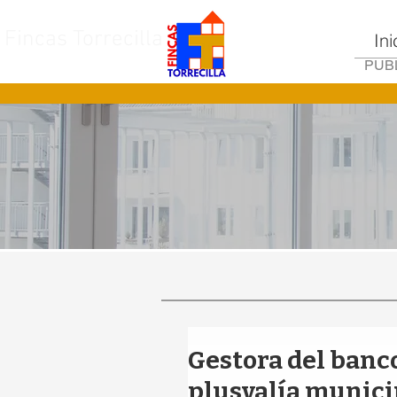
Fincas Torrecilla
Ini
PUBL
Gestora del banc
plusvalía munici