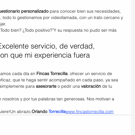
uestionario personalizado
 para conocer bien sus necesidades, 
hí, todo lo gestionamos por videollamada, con un trato cercano y 
jar.
 “¿Todo bien? ¿Todo positivo?”Y su respuesta no pudo ser más 
 Excelente servicio, de verdad, 
ron que mi experiencia fuera 
camos cada día en 
Fincas Torrecilla
: ofrecer un servicio de 
 eficaz, que te haga sentir acompañado en cada paso, ya sea 
 simplemente para 
asesorarte
 o pedir una 
valoración
 de tu 
 nosotros y por tus palabras tan generosas. Nos motivan a 
quiere!Un abrazo,
Orlando 
Torrecilla
www.fincastorrecilla.com