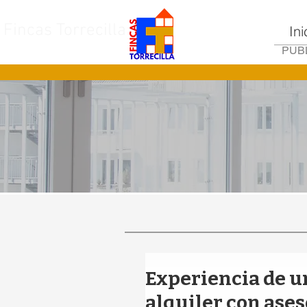
Fincas Torrecilla
Ini
PUBL
Experiencia de un
alquiler con ase