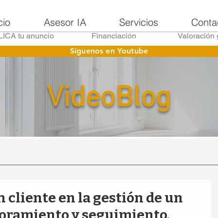
cio
Asesor IA
Servicios
Conta
ICA tu anuncio
Financiación
Valoración 
Síguenos en Youtube
VideoBlog
 cliente en la gestión de un
soramiento y seguimiento.