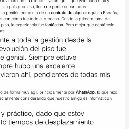
e tuvimos con un cliente —ya amigo— que vino nada más y 
a
. Un país precioso, lleno de gente encantadora.
 la gestión completa de un 
contrato de alquiler
 aquí en España, 
s con cómo fue todo el proceso. Desde la primera toma de 
 piso, la experiencia fue 
fantástica
. Pero mejor que contároslo 
as:
nte a toda la gestión desde la 
evolución del piso fue 
ue genial. Siempre estuve 
pre hubo una excelente 
uvieron ahí, pendientes de todas mis 
o de forma muy ágil, principalmente por 
WhatsApp
, lo que hizo 
cialmente considerando que nuestro amigo es informático y 
.
 y práctico, dado que estoy 
itó tiempos de desplazamiento 