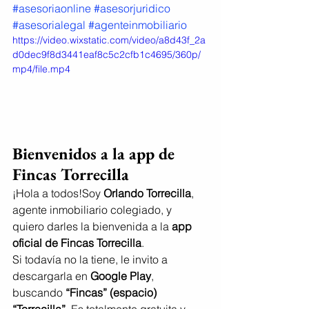
#asesoriaonline
#asesorjuridico
#asesorialegal
#agenteinmobiliario
https://video.wixstatic.com/video/a8d43f_2a
d0dec9f8d3441eaf8c5c2cfb1c4695/360p/
mp4/file.mp4
Bienvenidos a la app de 
Fincas Torrecilla
¡Hola a todos!Soy 
Orlando Torrecilla
, 
agente inmobiliario colegiado, y 
quiero darles la bienvenida a la 
app 
oficial de Fincas Torrecilla
.
Si todavía no la tiene, le invito a 
descargarla en 
Google Play
, 
buscando 
“Fincas” (espacio) 
“Torrecilla”
. Es totalmente gratuita y 