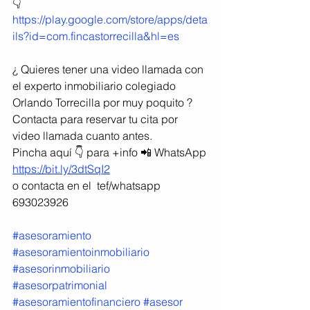
👇
https://play.google.com/store/apps/deta
ils?id=com.fincastorrecilla&hl=es
¿ Quieres tener una video llamada con 
el experto inmobiliario colegiado 
Orlando Torrecilla por muy poquito ?
Contacta para reservar tu cita por 
video llamada cuanto antes.
Pincha aquí 👇 para +info 📲 WhatsApp 
https://bit.ly/3dtSqI2
o contacta en el  tef/whatsapp 
693023926
#asesoramiento
#asesoramientoinmobiliario
#asesorinmobiliario
#asesorpatrimonial
#asesoramientofinanciero
#asesor