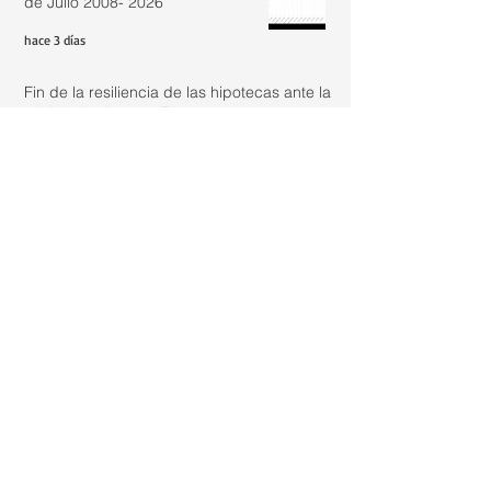
de Julio 2008- 2026
hace 3 días
Fin de la resiliencia de las hipotecas ante la
subida de tipos en España
hace 5 días
Cómo evoluciona el precio de la
vivienda: análisis real de un
inmueble de los años 50
1 ago
Actualizar renta con IRAV Junio
2026: 2,44%
31 jul
¿Es legal vivir en un loft registrado
como oficina si aún no tiene el
cambio de uso?