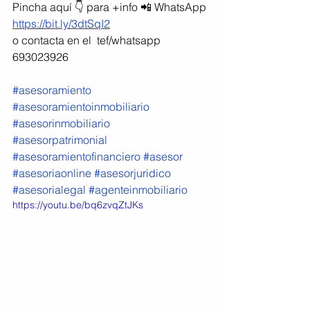
Pincha aquí 👇 para +info 📲 WhatsApp 
https://bit.ly/3dtSqI2
o contacta en el  tef/whatsapp 
693023926
#asesoramiento
#asesoramientoinmobiliario
#asesorinmobiliario
#asesorpatrimonial
#asesoramientofinanciero
#asesor
#asesoriaonline
#asesorjuridico
#asesorialegal
#agenteinmobiliario
https://youtu.be/bq6zvqZtJKs