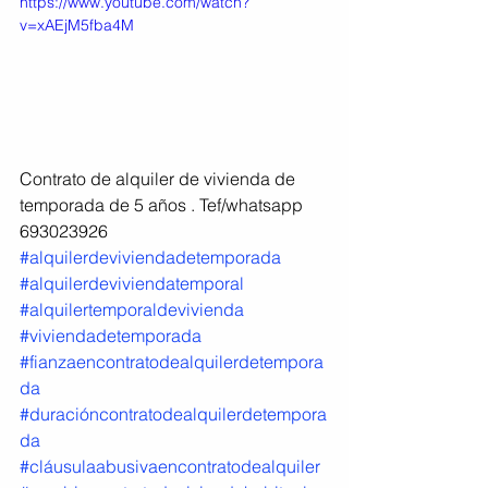
https://www.youtube.com/watch?
v=xAEjM5fba4M
Contrato de alquiler de vivienda de 
temporada de 5 años . Tef/whatsapp 
693023926
#alquilerdeviviendadetemporada
#alquilerdeviviendatemporal
#alquilertemporaldevivienda
#viviendadetemporada
#fianzaencontratodealquilerdetempora
da
#duracióncontratodealquilerdetempora
da
#cláusulaabusivaencontratodealquiler